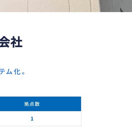
会社
テム化。
拠点数
1