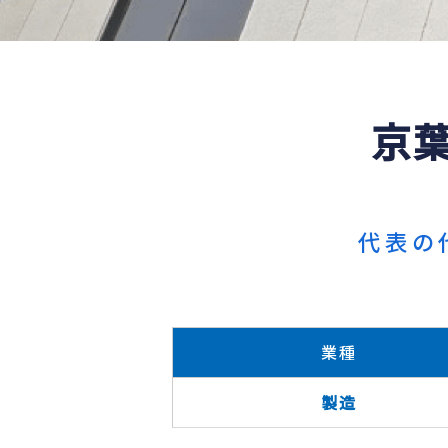
京
代表の
業種
製造