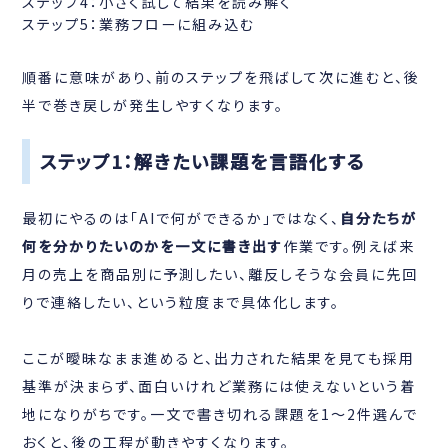
ステップ4：小さく試して結果を読み解く
ステップ5：業務フローに組み込む
順番に意味があり、前のステップを飛ばして次に進むと、後
半で巻き戻しが発生しやすくなります。
ステップ1：解きたい課題を言語化する
最初にやるのは「AIで何ができるか」ではなく、
自分たちが
何を分かりたいのかを一文に書き出す
作業です。例えば来
月の売上を商品別に予測したい、離反しそうな会員に先回
りで連絡したい、という粒度まで具体化します。
ここが曖昧なまま進めると、出力された結果を見ても採用
基準が決まらず、面白いけれど業務には使えないという着
地になりがちです。一文で書き切れる課題を1〜2件選んで
おくと、後の工程が動きやすくなります。