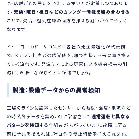
と・店舗ごとの需要を予測する使い方が定着しつつありま
す。
天候・曜日・祝日などのカレンダー情報を組み合わせる
ことで、欠品と過剰在庫の両方を抑える狙いが立てやすく
なります。
イトーヨーカドーやコンビニ各社の発注最適化が代表例
で、ベテラン担当者の感覚値を、誰でも扱える形に置き換え
ていく流れです。発注ミスによる廃棄ロスや機会損失の削
減に、直接つながりやすい領域でしょう。
製造：設備データからの異常検知
工場のラインに設置したセンサーから振動・温度・電流など
の時系列データを集め、AIに学習させて
通常運転と異なる
パターンを検知する
仕組みが広がっています。故障に至る
前に予兆を拾えれば、計画外の停止時間を抑えられます。