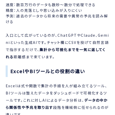
速度：数百万行のデータも数秒〜数分で処理できる
精度：人の見落としや思い込みが入りにくい
予測：過去のデータから将来の需要や異常の予兆を読み解
ける
入口として広がっているのが、ChatGPTやClaude、Gemi
niといった生成AIです。チャット欄にCSVを投げて自然言語
で指示するだけで、
集計から可視化までを一気に返してく
れる
距離感まで来ています。
ExcelやBIツールとの役割の違い
Excelは式や関数で集計の手順を人が組み立てるツール、
BIツールは整えたデータをダッシュボードで可視化するツ
ールです。これに対しAIによるデータ分析は、
データの中か
ら関係性や予兆を取り出す
段階を機械側に任せられるのが
違いです。