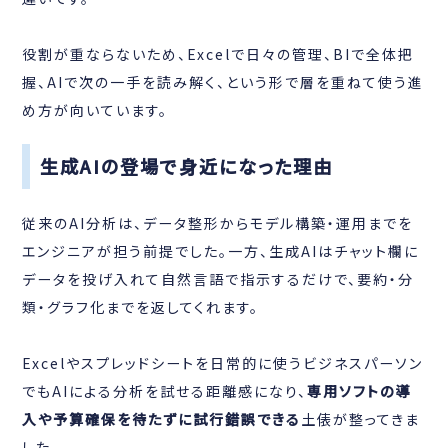
役割が重ならないため、Excelで日々の管理、BIで全体把
握、AIで次の一手を読み解く、という形で層を重ねて使う進
め方が向いています。
生成AIの登場で身近になった理由
従来のAI分析は、データ整形からモデル構築・運用までを
エンジニアが担う前提でした。一方、生成AIはチャット欄に
データを投げ入れて自然言語で指示するだけで、要約・分
類・グラフ化までを返してくれます。
Excelやスプレッドシートを日常的に使うビジネスパーソン
でもAIによる分析を試せる距離感になり、
専用ソフトの導
入や予算確保を待たずに試行錯誤できる
土俵が整ってきま
した。