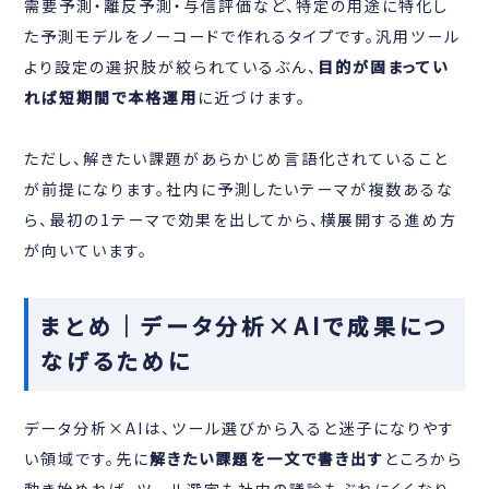
需要予測・離反予測・与信評価など、特定の用途に特化し
た予測モデルをノーコードで作れるタイプです。汎用ツール
より設定の選択肢が絞られているぶん、
目的が固まってい
れば短期間で本格運用
に近づけます。
ただし、解きたい課題があらかじめ言語化されていること
が前提になります。社内に予測したいテーマが複数あるな
ら、最初の1テーマで効果を出してから、横展開する進め方
が向いています。
まとめ｜データ分析×AIで成果につ
なげるために
データ分析×AIは、ツール選びから入ると迷子になりやす
い領域です。先に
解きたい課題を一文で書き出す
ところから
動き始めれば、ツール選定も社内の議論もぶれにくくなり