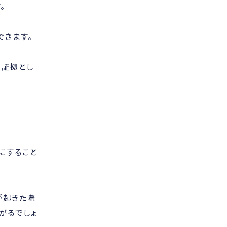
。
できます。
は証拠とし
にすること
が起きた際
がるでしょ