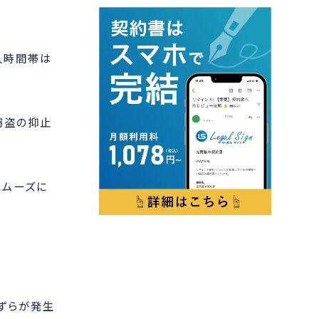
人時間帯は
窃盗の抑止
スムーズに
ずらが発生