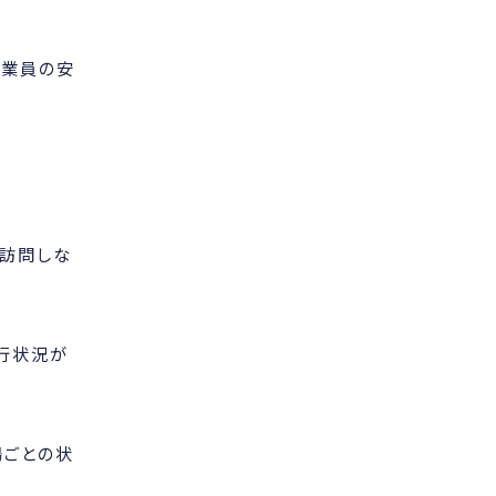
作業員の安
に訪問しな
行状況が
場ごとの状